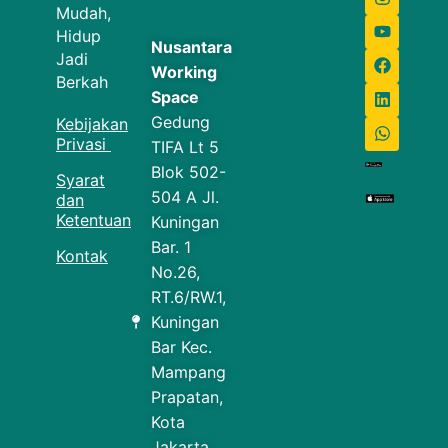
Mudah,
Hidup
Nusantara
Jadi
Working
Berkah
Space
Gedung
Kebijakan
Privasi
TIFA Lt 5
Blok 502-
Syarat
504 A Jl.
dan
Ketentuan
Kuningan
Bar. 1
Kontak
No.26,
RT.6/RW.1,
Kuningan
Bar Kec.
Mampang
Prapatan,
Kota
Jakarta