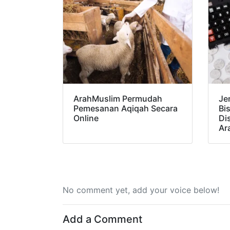
ArahMuslim Permudah
Je
Pemesanan Aqiqah Secara
Bi
Online
Di
Ar
No comment yet, add your voice below!
Add a Comment