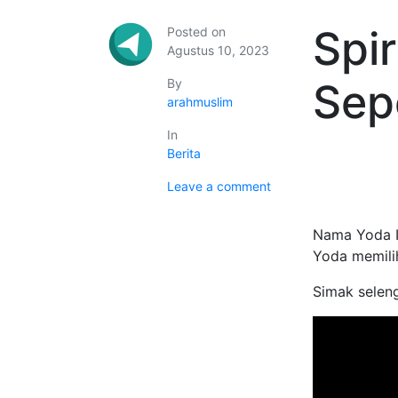
Spir
Posted on
Agustus 10, 2023
By
Sep
arahmuslim
In
Berita
Leave a comment
Nama Yoda Id
Yoda memilih
Simak selen