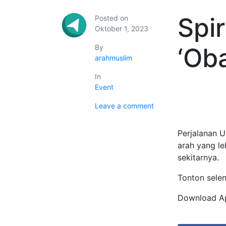
Spi
Posted on
Oktober 1, 2023
By
‘Oba
arahmuslim
In
Event
Leave a comment
Perjalanan U
arah yang le
sekitarnya.
Tonton sele
Download Apl