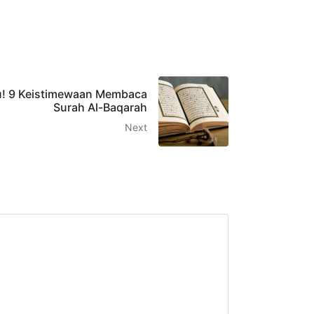
u! 9 Keistimewaan Membaca
Surah Al-Baqarah
Next