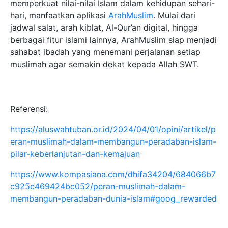
memperkuat nilai-nilai Islam dalam kehidupan sehari-
hari, manfaatkan aplikasi
ArahMuslim
. Mulai dari
jadwal salat, arah kiblat, Al-Qur’an digital, hingga
berbagai fitur islami lainnya, ArahMuslim siap menjadi
sahabat ibadah yang menemani perjalanan setiap
muslimah agar semakin dekat kepada Allah SWT.
Referensi:
https://aluswahtuban.or.id/2024/04/01/opini/artikel/p
eran-muslimah-dalam-membangun-peradaban-islam-
pilar-keberlanjutan-dan-kemajuan
https://www.kompasiana.com/dhifa34204/684066b7
c925c469424bc052/peran-muslimah-dalam-
membangun-peradaban-dunia-islam#goog_rewarded