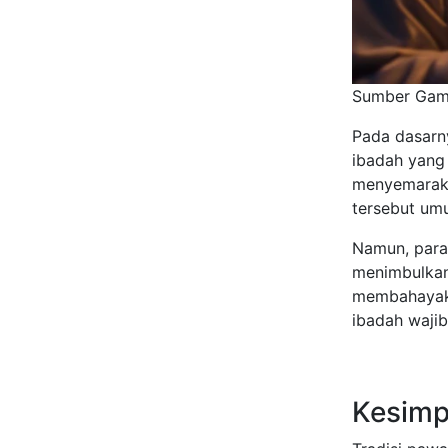
Sumber Gamb
Pada dasarny
ibadah yang 
menyemarakk
tersebut um
Namun, para
menimbulkan
membahayaka
ibadah wajib
Kesimp