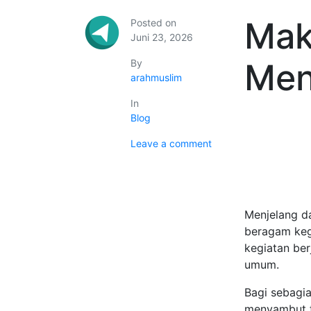
Mak
Posted on
Juni 23, 2026
By
Men
arahmuslim
In
Blog
Leave a comment
Menjelang d
beragam keg
kegiatan be
umum.
Bagi sebagia
menyambut t