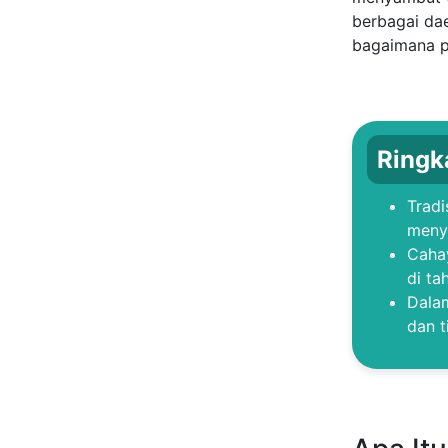
berbagai dae
bagaimana p
Ringk
Tradi
meny
Cahay
di ta
Dalam
dan t