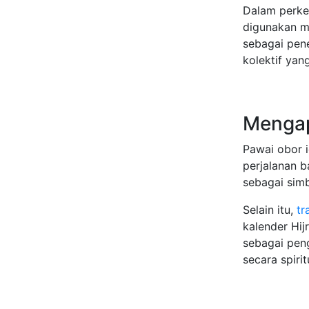
Dalam perke
digunakan m
sebagai pene
kolektif ya
Mengap
Pawai obor 
perjalanan b
sebagai simb
Selain itu,
tr
kalender Hij
sebagai pen
secara spiri