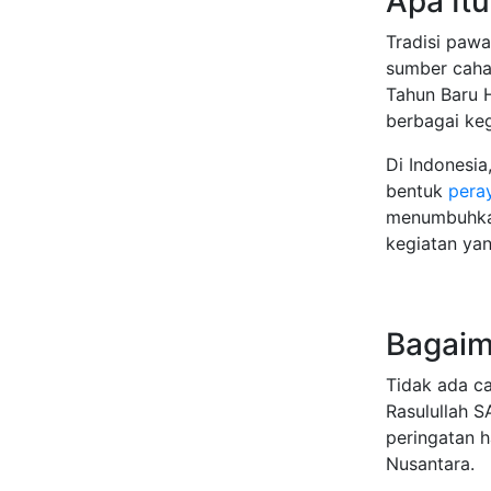
Apa Itu
Tradisi paw
sumber caha
Tahun Baru H
berbagai ke
Di Indonesia
bentuk
pera
menumbuhkan
kegiatan yan
Bagaim
Tidak ada c
Rasulullah S
peringatan h
Nusantara.