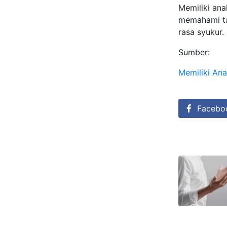
Memiliki an
memahami ta
rasa syukur.
Sumber:
Memiliki An
Facebo