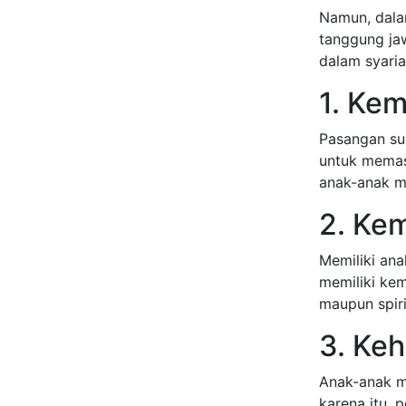
Namun, dalam
tanggung ja
dalam syaria
1. Ke
Pasangan sua
untuk memas
anak-anak m
2. Ke
Memiliki ana
memiliki ke
maupun spiri
3. Ke
Anak-anak m
karena itu, 