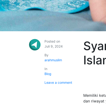
Sya
Posted on
Juli 9, 2024
By
Isl
arahmuslim
In
Blog
Leave a comment
Memiliki ket
dan riwayat