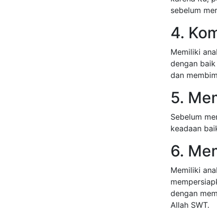
sebelum mer
4. Ko
Memiliki an
dengan baik 
dan membimb
5. Me
Sebelum mem
keadaan baik
6. Mem
Memiliki ana
mempersiapka
dengan memp
Allah SWT.