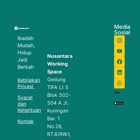
Media
Sosial
Ibadah
Mudah,
Hidup
Nusantara
Jadi
Working
Berkah
Space
Gedung
Kebijakan
Privasi
TIFA Lt 5
Blok 502-
Syarat
504 A Jl.
dan
Ketentuan
Kuningan
Bar. 1
Kontak
No.26,
RT.6/RW.1,