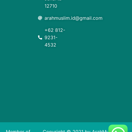
12710
arahmuslim.id@gmail.com
+62 812-
9231-
4532
Member of
Copyright © 2021 by ArahMuslim. All