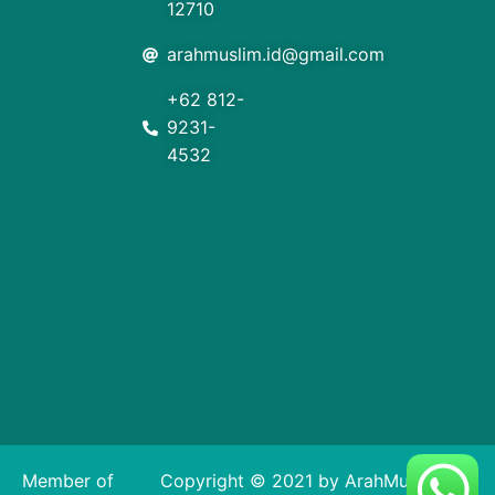
12710
arahmuslim.id@gmail.com
+62 812-
9231-
4532
Member of
Copyright © 2021 by ArahMuslim. All