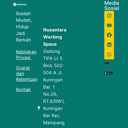
Media
Sosial
Ibadah
Mudah,
Hidup
Nusantara
Jadi
Working
Berkah
Space
Gedung
Kebijakan
Privasi
TIFA Lt 5
Blok 502-
Syarat
504 A Jl.
dan
Ketentuan
Kuningan
Bar. 1
Kontak
No.26,
RT.6/RW.1,
Kuningan
Bar Kec.
Mampang