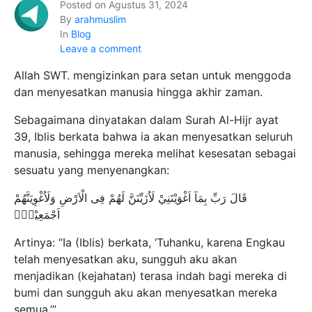
Posted on
Agustus 31, 2024
By
arahmuslim
In
Blog
Leave a comment
Allah SWT. mengizinkan para setan untuk menggoda
dan menyesatkan manusia hingga akhir zaman.
Sebagaimana dinyatakan dalam Surah Al-Hijr ayat
39, Iblis berkata bahwa ia akan menyesatkan seluruh
manusia, sehingga mereka melihat kesesatan sebagai
sesuatu yang menyenangkan:
قَالَ رَبِّ بِمَآ اَغْوَيْتَنِيْ لَاُزَيِّنَنَّ لَهُمْ فِى الْاَرْضِ وَلَاُغْوِيَنَّهُمْ
اَجْمَعِيْنَۙ
Artinya: “Ia (Iblis) berkata, ‘Tuhanku, karena Engkau
telah menyesatkan aku, sungguh aku akan
menjadikan (kejahatan) terasa indah bagi mereka di
bumi dan sungguh aku akan menyesatkan mereka
semua.’”