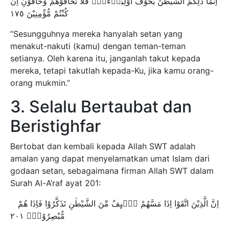
اِنَّمَا ذٰلِكُمُ الشَّيْطٰنُ يُخَوِّفُ اَوْلِيَاۤءَهٗۖ فَلَا تَخَافُوْهُمْ وَخَافُوْنِ اِنْ
كُنْتُمْ مُّؤْمِنِيْنَ ١٧٥
“Sesungguhnya mereka hanyalah setan yang
menakut-nakuti (kamu) dengan teman-teman
setianya. Oleh karena itu, janganlah takut kepada
mereka, tetapi takutlah kepada-Ku, jika kamu orang-
orang mukmin.”
3. Selalu Bertaubat dan
Beristighfar
Bertobat dan kembali kepada Allah SWT adalah
amalan yang dapat menyelamatkan umat Islam dari
godaan setan, sebagaimana firman Allah SWT dalam
Surah Al-A’raf ayat 201:
اِنَّ الَّذِيْنَ اتَّقَوْا اِذَا مَسَّهُمْ طٰۤىِٕفٌ مِّنَ الشَّيْطٰنِ تَذَكَّرُوْا فَاِذَا هُمْ
مُّبْصِرُوْنَۚ ٢٠١