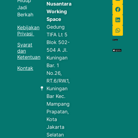
Hidup
Nusantara
Jadi
Working
Berkah
Space
Gedung
Kebijakan
Privasi
TIFA Lt 5
Blok 502-
Syarat
504 A Jl.
dan
Ketentuan
Kuningan
Bar. 1
Kontak
No.26,
RT.6/RW.1,
Kuningan
Bar Kec.
Mampang
Prapatan,
Kota
Jakarta
Selatan