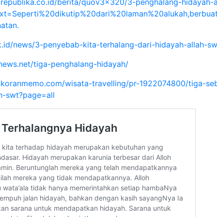
.republika.co.id/berita/quov3x320/3-penghalang-hidayah-a
ext=Seperti%20dikutip%20dari%20laman%20alukah,berb
atan.
sik.id/news/3-penyebab-kita-terhalang-dari-hidayah-allah-sw
anews.net/tiga-penghalang-hidayah/
.koranmemo.com/wisata-travelling/pr-1922074800/tiga-se
ah-swt?page=all