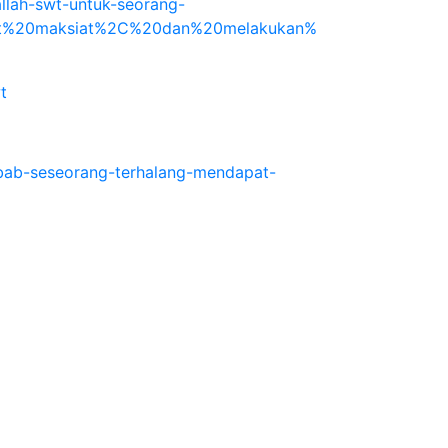
llah-swt-untuk-seorang-
uat%20maksiat%2C%20dan%20melakukan%
t
bab-seseorang-terhalang-mendapat-