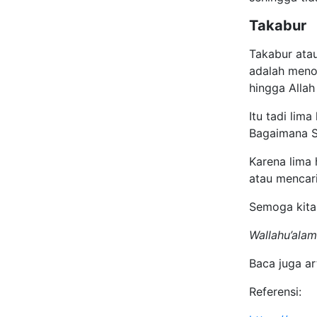
Takabur
Takabur ata
adalah meno
hingga Alla
Itu tadi lim
Bagaimana S
Karena lima 
atau mencari
Semoga kita 
Wallahu’alam
Baca juga ar
Referensi: