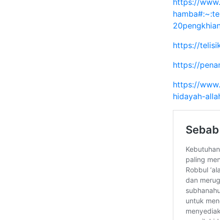
https://www
hamba#:~:t
20pengkhian
https://teli
https://pen
https://www
hidayah-all