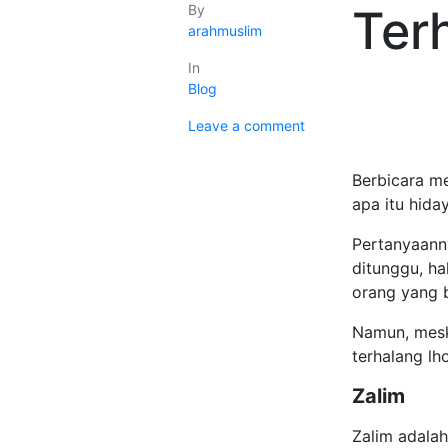
By
Ter
arahmuslim
In
Blog
Leave a comment
Berbicara m
apa itu hida
Pertanyaann
ditunggu, ha
orang yang b
Namun, mesk
terhalang lh
Zalim
Zalim adalah