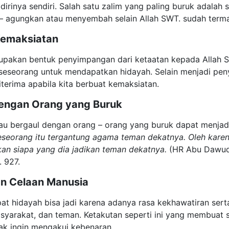
dirinya sendiri. Salah satu zalim yang paling buruk adalah sy
 agungkan atau menyembah selain Allah SWT. sudah terma
Kemaksiatan
upakan bentuk penyimpangan dari ketaatan kepada Allah SW
seseorang untuk mendapatkan hidayah. Selain menjadi pen
terima apabila kita berbuat kemaksiatan.
dengan Orang yang Buruk
u bergaul dengan orang – orang yang buruk dapat menjadi 
seorang itu tergantung agama teman dekatnya. Oleh karena 
an siapa yang dia jadikan teman dekatnya.
(HR Abu Dawud 
. 927.
an Celaan Manusia
at hidayah bisa jadi karena adanya rasa kekhawatiran serta
syarakat, dan teman. Ketakutan seperti ini yang membuat s
dak ingin mengakui kebenaran.