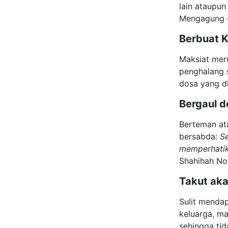
lain ataupun 
Mengagung –
Berbuat 
Maksiat mer
penghalang 
dosa yang di
Bergaul 
Berteman ata
bersabda:
Se
memperhatik
Shahihah No
Takut ak
Sulit mendap
keluarga, ma
sehingga ti